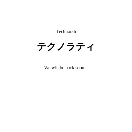
Technorati
テクノラティ
We will be back soon...