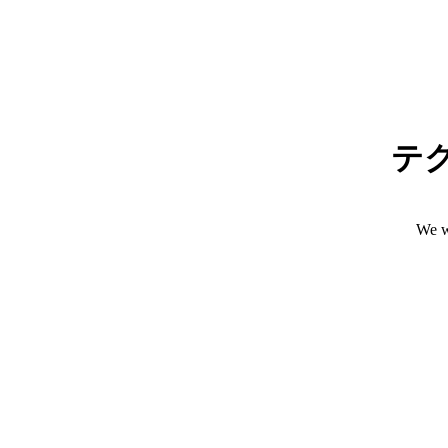
テ
We w